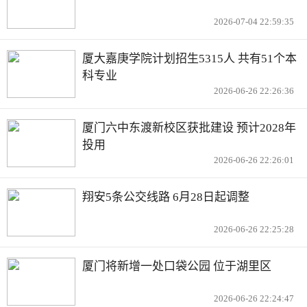
2026-07-04 22:59:35
厦大嘉庚学院计划招生5315人 共有51个本
科专业
2026-06-26 22:26:36
厦门六中东渡新校区获批建设 预计2028年
投用
2026-06-26 22:26:01
翔安5条公交线路 6月28日起调整
2026-06-26 22:25:28
厦门将新增一处口袋公园 位于湖里区
2026-06-26 22:24:47