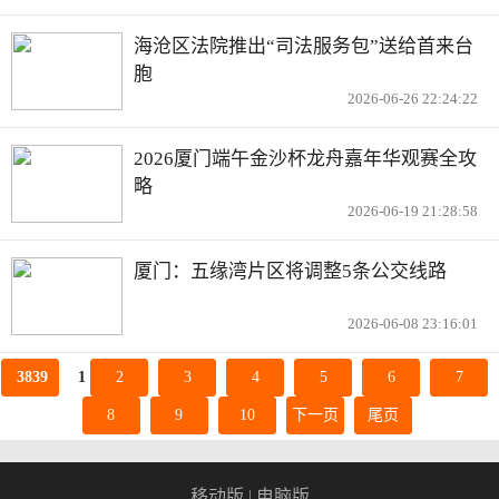
海沧区法院推出“司法服务包”送给首来台
胞
2026-06-26 22:24:22
2026厦门端午金沙杯龙舟嘉年华观赛全攻
略
2026-06-19 21:28:58
厦门：五缘湾片区将调整5条公交线路
2026-06-08 23:16:01
3839
1
2
3
4
5
6
7
8
9
10
下一页
尾页
移动版
|
电脑版