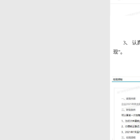
3、 认真
现”。