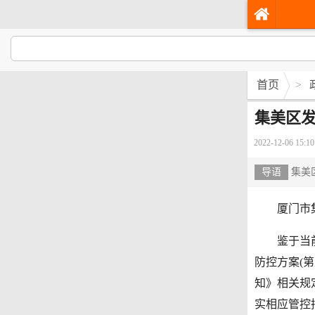
首页
>
集美区发
2022-12-06 15:10
导语
集美
厦门市集美
鉴于当前我
防控方案(
知》相关规
实相应管控