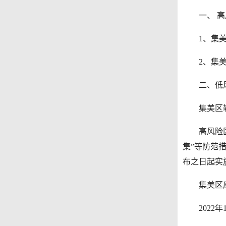
一、 高
1、集美区
2、集美区
二、低风
集美区辖
高风险区采
集”等防范
布之日起实
集美区应
2022年1