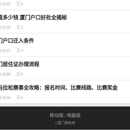

1:23:47
0
值多少钱 厦门户口好处全揭秘

1:17:33
0
厦门户口迁入条件

1:15:57
0
厦门居住证办理流程

1:20:08
0
厦门马拉松赛事全攻略：报名时间、比赛线路、比赛奖金

1:10:59
0
移动版
|
电脑版
©厦门便民网